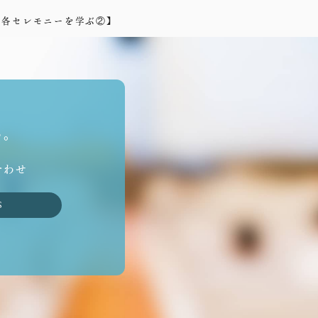
：各セレモニーを学ぶ②】
い。
合わせ
S