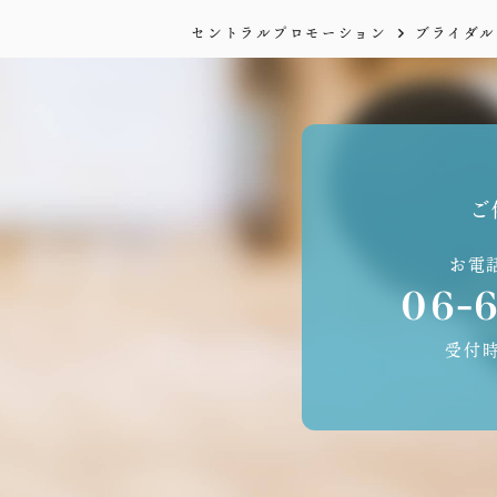
セントラルプロモーション
ブライダル
ご
お電
06-
受付時