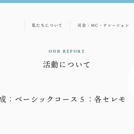
私たちについて
司会・MC・ナレーション
代表メッセージ
司会事例
経営理念
主な契約先
OUR REPORT
活動について
沿革・経緯
司会者紹介
会社概要
司会者育成
成：ベーシックコース５：各セレモ