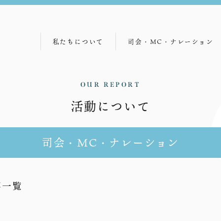
私たちについて
司会・MC・ナレーション
代表メッセージ
司会事例
経営理念
主な契約先
OUR REPORT
活動について
沿革・経緯
司会者紹介
会社概要
司会者育成
司会・MC・ナレーション
事一覧