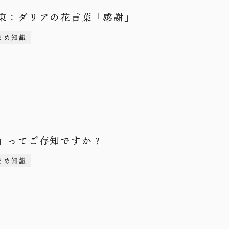
0
束：ダリアの花言葉「感謝」
まめ知識
0
」ってご存知ですか？
まめ知識